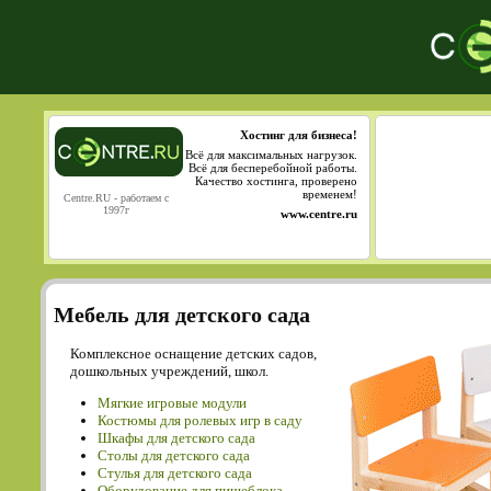
Хостинг для бизнеса!
Всё для максимальных нагрузок.
Всё для бесперебойной работы.
Качество хостинга, проверено
временем!
Centre.RU - работаем с
1997г
www.centre.ru
Мебель для детского сада
Комплексное оснащение детских садов,
дошкольных учреждений, школ.
Мягкие игровые модули
Костюмы для ролевых игр в саду
Шкафы для детского сада
Столы для детского сада
Cтулья для детского сада
Оборудование для пищеблока